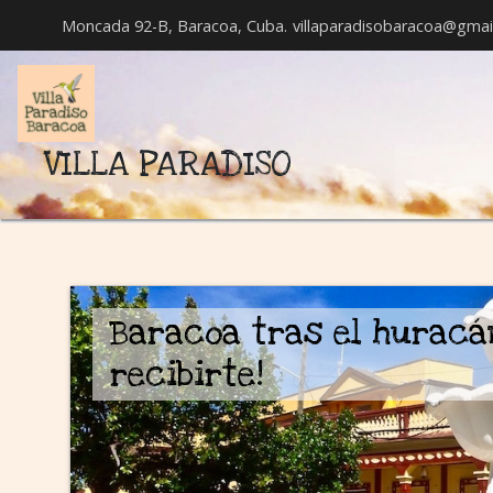
Moncada 92-B, Baracoa, Cuba.
villaparadisobaracoa@gmai
VILLA PARADISO
Baracoa tras el huracán
recibirte!