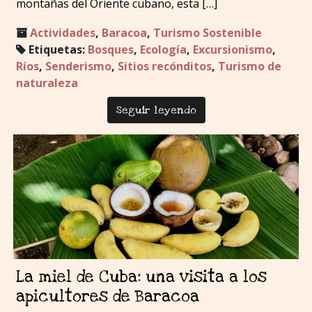
montañas del Oriente cubano, esta […]
Actividades
,
Baracoa
,
Turismo Sostenible
Etiquetas:
Bosques
,
Ecología
,
Excursionismo
,
Ríos
,
Senderismo
,
Sitios recónditos
,
Turismo de
naturaleza
Seguir leyendo
La miel de Cuba: una visita a los
apicultores de Baracoa