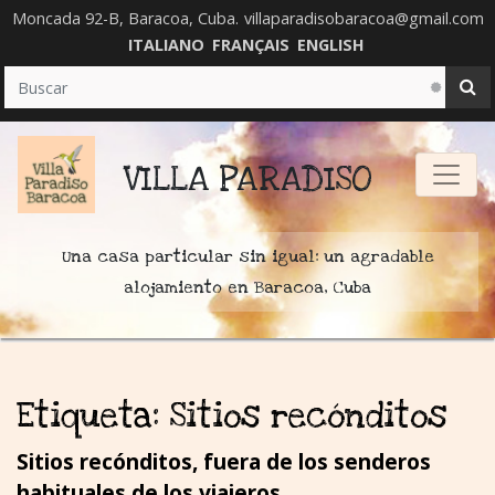
Moncada 92-B, Baracoa, Cuba.
villaparadisobaracoa@gmail.com
ITALIANO
FRANÇAIS
ENGLISH
VILLA PARADISO
Una casa particular sin igual: un agradable
alojamiento en Baracoa, Cuba
Etiqueta:
Sitios recónditos
Sitios recónditos, fuera de los senderos
habituales de los viajeros.