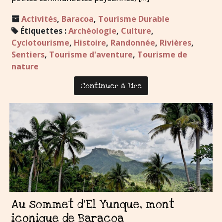
Activités
,
Baracoa
,
Tourisme Durable
Étiquettes :
Archéologie
,
Culture
,
Cyclotourisme
,
Histoire
,
Randonnée
,
Rivières
,
Sentiers
,
Tourisme d'aventure
,
Tourisme de
nature
Continuer à lire
Au sommet d’El Yunque, mont
iconique de Baracoa