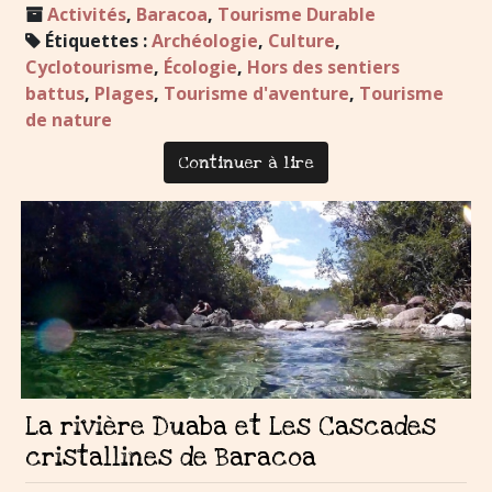
Activités
,
Baracoa
,
Tourisme Durable
Étiquettes :
Archéologie
,
Culture
,
Cyclotourisme
,
Écologie
,
Hors des sentiers
battus
,
Plages
,
Tourisme d'aventure
,
Tourisme
de nature
Continuer à lire
La rivière Duaba et Les Cascades
cristallines de Baracoa