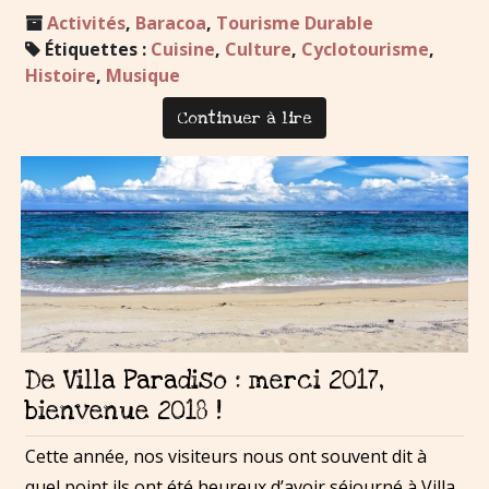
Activités
,
Baracoa
,
Tourisme Durable
Étiquettes :
Cuisine
,
Culture
,
Cyclotourisme
,
Histoire
,
Musique
Continuer à lire
De Villa Paradiso : merci 2017,
bienvenue 2018 !
Cette année, nos visiteurs nous ont souvent dit à
quel point ils ont été heureux d’avoir séjourné à Villa