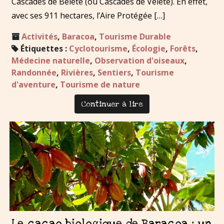
Cascades de Belete (ou Cascades de Velete). En effet,
avec ses 911 hectares, l’Aire Protégée […]
Activités
,
Baracoa
,
Tourisme Durable
Étiquettes :
Cyclotourisme
,
Écologie
,
Forêts
,
Médecine naturelle
,
Observation d'oiseaux
,
Randonnée
,
Rivières
,
Sentiers
,
Tourisme
d'aventure
,
Tourisme de nature
Continuer à lire
Le cacao biologique de Baracoa : un